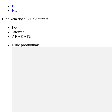
ES
|
EU
Bidalketa doan 50€tik aurrera.
Denda
Jatetxea
ARAKATU
Gure produktuak