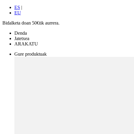
ES
|
EU
Bidalketa doan 50€tik aurrera.
Denda
Jatetxea
ARAKATU
Gure produktuak