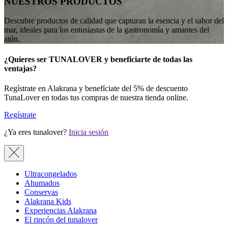
NUESTROS PRODUCTOS
Descubre productos de calidad que capturan la esencia y el sabor del
mar, ideales para los entusiastas de la gastronomía y amantes del
atún.
¿Quieres ser TUNALOVER y beneficiarte de todas las
ventajas?
Regístrate en Alakrana y benefíciate del 5% de descuento
TunaLover en todas tus compras de nuestra tienda online.
Regístrate
¿Ya eres tunalover?
Inicia sesión
Ultracongelados
Ahumados
Conservas
Alakrana Kids
Experiencias Alakrana
El rincón del tunalover